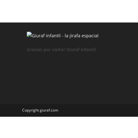
MUEREN
TODAS
LAS
ABEJAS?
Einstein:»un
Desastre
Global»
Gracias por visitar Giuraf Infantil
Copyright giuraf.com