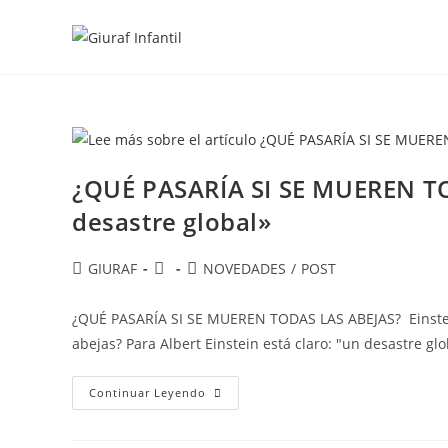
Ir
al
contenido
¿QUÉ PASARÍA SI SE MUEREN TO
desastre global»
Autor
Publicación
Categoría
GIURAF
NOVEDADES
/
POST
de
de
de
la
la
la
¿QUÉ PASARÍA SI SE MUEREN TODAS LAS ABEJAS? Einstein
entrada:
entrada:
entrada:
abejas? Para Albert Einstein está claro: "un desastre gl
¿QUÉ
Continuar Leyendo
PASARÍA
SI
SE