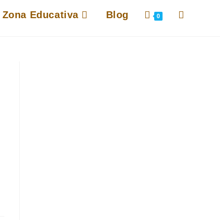
Alternar
Zona Educativa
Blog
0
búsqueda
de
la
web