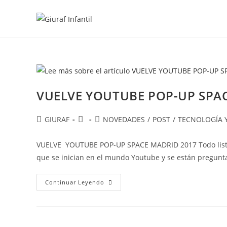
Ir
al
contenido
VUELVE YOUTUBE POP-UP SPA
Autor
Publicación
Categoría
GIURAF
NOVEDADES
/
POST
/
TECNOLOGÍA Y
de
de
de
la
la
la
VUELVE YOUTUBE POP-UP SPACE MADRID 2017 Todo listo 
entrada:
entrada:
entrada:
que se inician en el mundo Youtube y se están pregun
VUELVE
Continuar Leyendo
YOUTUBE
POP-
UP
SPACE
MADRID
2017