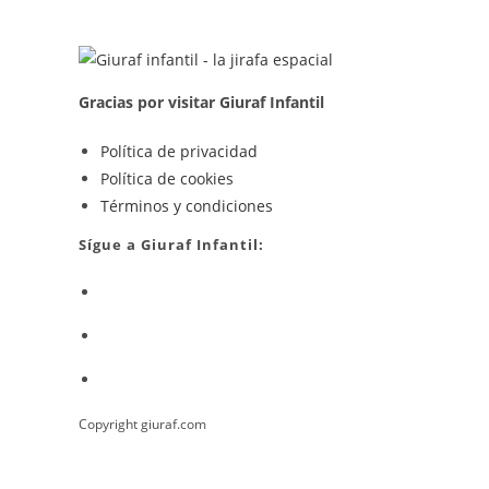
Gracias por visitar Giuraf Infantil
Se
Política de privacidad
Se
abre
Política de cookies
abre
en
Se
Términos y condiciones
en
una
abre
Sígue a Giuraf Infantil:
una
nueva
en
Se
nueva
pestaña
una
abre
pestaña
nueva
Se
en
pestaña
abre
una
Se
en
nueva
abre
una
pestaña
Copyright giuraf.com
en
nueva
una
pestaña
nueva