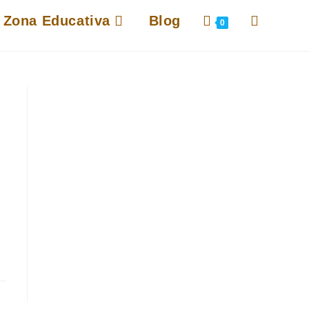
Alternar
Zona Educativa
Blog
0
búsqueda
de
la
web