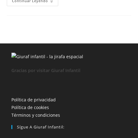
NAVIDAD
Continuar Leyendo
2019
EN
VALLADOLID
Luces
Y
Mercados
Navideños
Gracias por visitar Giuraf Infantil
Se
Política de privacidad
Se
abre
Política de cookies
abre
en
Se
Términos y condiciones
en
una
abre
Sígue A Giuraf Infantil:
una
nueva
en
nueva
pestaña
una