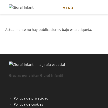
MENÚ
Ir
al
contenido
Actualmente no hay publicaciones bajo esta etiqueta.
Gracias por visitar Giuraf Infantil
Se
Política de privacidad
Se
abre
Política de cookies