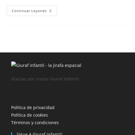
LA
Continuar Leyendo
PELÍCULA
BIOGRÁFICA
DE
ELTON
JOHN
¿ÉXITO
CÓMO
QUEEN?
Gracias por visitar Giuraf Infantil
Se
Política de privacidad
Se
abre
Política de cookies
abre
en
Se
Términos y condiciones
en
una
abre
Sígue A Giuraf Infantil: