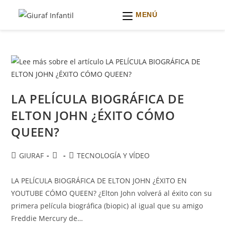
MENÚ
Ir
al
contenido
LA PELÍCULA BIOGRÁFICA DE
ELTON JOHN ¿ÉXITO CÓMO
QUEEN?
Autor
Publicación
Categoría
GIURAF
TECNOLOGÍA Y VÍDEO
de
de
de
la
la
la
LA PELÍCULA BIOGRÁFICA DE ELTON JOHN ¿ÉXITO EN
entrada:
entrada:
entrada:
YOUTUBE CÓMO QUEEN? ¿Elton John volverá al éxito con su
primera película biográfica (biopic) al igual que su amigo
Freddie Mercury de…