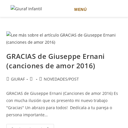
MENÚ
Ir
al
contenido
GRACIAS de Giuseppe Ernani
(canciones de amor 2016)
Autor
Publicación
Categoría
GIURAF
NOVEDADES
/
POST
de
de
de
la
la
la
GRACIAS de Giuseppe Ernani (Canciones de amor 2016) Es
entrada:
entrada:
entrada:
con mucha ilusión que os presento mi nuevo trabajo
"Gracias" Un abrazo para todos! Dedícala a tu pareja o
persona importante…