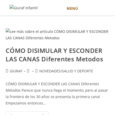
MENÚ
Ir
al
contenido
CÓMO DISIMULAR Y ESCONDER
LAS CANAS Diferentes Metodos
Autor
Publicación
Categoría
GIURAF
NOVEDADES
/
SALUD Y DEPORTE
de
de
de
la
la
la
CÓMO DISIMULAR Y ESCONDER LAS CANAS Diferentes
entrada:
entrada:
entrada:
Métodos Parece que nunca llega el momento, pero al pasar
la frontera de los 30 años se presenta la primera cana!
Empezamos entonces…