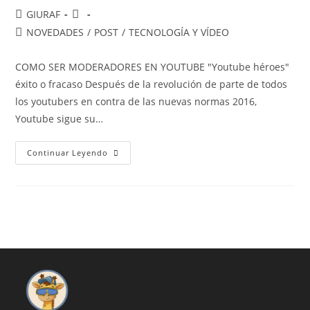
Autor
Publicación
GIURAF
de
de
Categoría
NOVEDADES
/
POST
/
TECNOLOGÍA Y VÍDEO
la
la
de
entrada:
entrada:
la
COMO SER MODERADORES EN YOUTUBE "Youtube héroes"
entrada:
éxito o fracaso Después de la revolución de parte de todos
los youtubers en contra de las nuevas normas 2016,
Youtube sigue su…
COMO
Continuar Leyendo
SER
MODERADORES
EN
YOUTUBE
«Youtube
Héroes»
Éxito
O
Fracaso