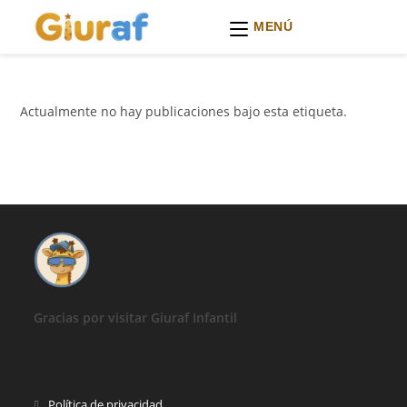
MENÚ
Ir
al
contenido
Actualmente no hay publicaciones bajo esta etiqueta.
Gracias por visitar Giuraf Infantil
Se
Política de privacidad