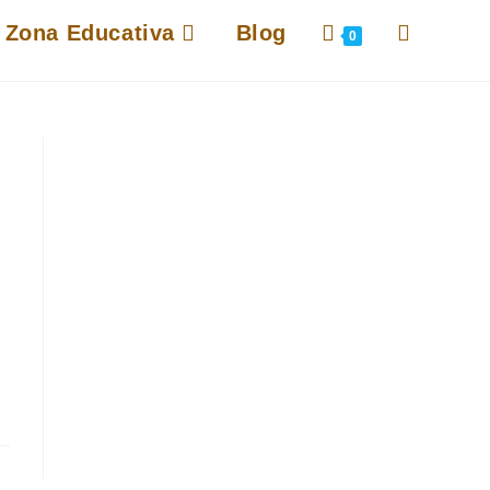
Alternar
Zona Educativa
Blog
0
búsqueda
de
la
web