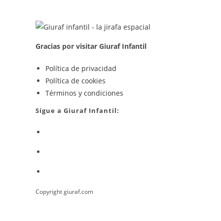
Gracias por visitar Giuraf Infantil
Se
Política de privacidad
Se
abre
Política de cookies
abre
en
Se
Términos y condiciones
en
una
abre
Sígue a Giuraf Infantil:
una
nueva
en
Se
nueva
pestaña
una
abre
pestaña
nueva
Se
en
pestaña
abre
una
Se
en
nueva
abre
una
pestaña
Copyright giuraf.com
en
nueva
una
pestaña
nueva