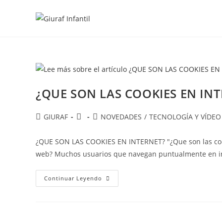
Ir
al
contenido
¿QUE SON LAS COOKIES EN IN
Autor
Publicación
Categoría
GIURAF
NOVEDADES
/
TECNOLOGÍA Y VÍDEO
de
de
de
la
la
la
¿QUE SON LAS COOKIES EN INTERNET? "¿Que son las cook
entrada:
entrada:
entrada:
web? Muchos usuarios que navegan puntualmente en i
¿QUE
Continuar Leyendo
SON
LAS
COOKIES
EN
INTERNET?