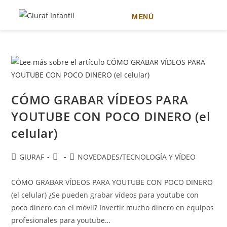
MENÚ
Ir
al
contenido
CÓMO GRABAR VÍDEOS PARA
YOUTUBE CON POCO DINERO (el
celular)
Autor
Publicación
Categoría
GIURAF
NOVEDADES
/
TECNOLOGÍA Y VÍDEO
de
de
de
la
la
la
CÓMO GRABAR VÍDEOS PARA YOUTUBE CON POCO DINERO
entrada:
entrada:
entrada:
(el celular) ¿Se pueden grabar vídeos para youtube con
poco dinero con el móvil? Invertir mucho dinero en equipos
profesionales para youtube…