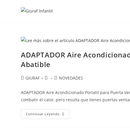
Ir
al
contenido
ADAPTADOR Aire Acondicionado
Abatible
Autor
Publicación
Categoría
GIURAF
NOVEDADES
de
de
de
la
la
la
ADAPTADOR Aire Acondicionado Portatil para Puerta Ven
entrada:
entrada:
entrada:
combatir el calor, pero resulta que tienes puertas venta
ADAPTADOR
Continuar Leyendo
Aire
Acondicionado
Portatil