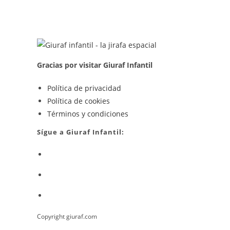
Para
Puerta
Ventana
Abatible
Gracias por visitar Giuraf Infantil
Se
Política de privacidad
Se
abre
Política de cookies
abre
en
Se
Términos y condiciones
en
una
abre
Sígue a Giuraf Infantil:
una
nueva
en
Se
nueva
pestaña
una
abre
pestaña
nueva
Se
en
pestaña
abre
una
Se
en
nueva
abre
una
pestaña
Copyright giuraf.com
en
nueva
una