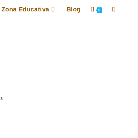
Alternar
Zona Educativa
Blog
0
búsqueda
de
la
web
ra