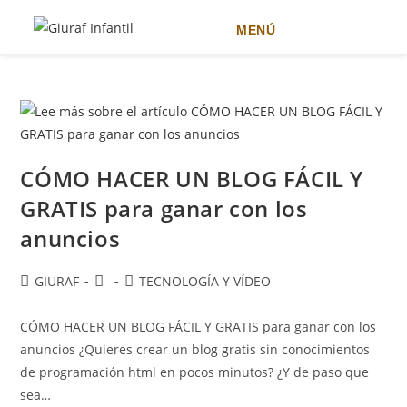
MENÚ
Ir
al
contenido
CÓMO HACER UN BLOG FÁCIL Y
GRATIS para ganar con los
anuncios
Autor
Publicación
Categoría
GIURAF
TECNOLOGÍA Y VÍDEO
de
de
de
la
la
la
CÓMO HACER UN BLOG FÁCIL Y GRATIS para ganar con los
entrada:
entrada:
entrada:
anuncios ¿Quieres crear un blog gratis sin conocimientos
de programación html en pocos minutos? ¿Y de paso que
sea…