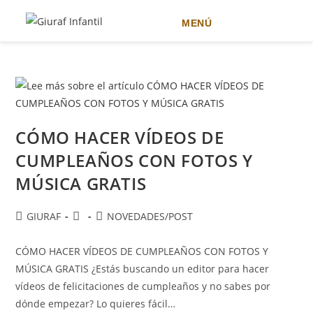
MENÚ
Ir
al
contenido
CÓMO HACER VÍDEOS DE
CUMPLEAÑOS CON FOTOS Y
MÚSICA GRATIS
Autor
Publicación
Categoría
GIURAF
NOVEDADES
/
POST
de
de
de
la
la
la
CÓMO HACER VÍDEOS DE CUMPLEAÑOS CON FOTOS Y
entrada:
entrada:
entrada:
MÚSICA GRATIS ¿Estás buscando un editor para hacer
vídeos de felicitaciones de cumpleaños y no sabes por
dónde empezar? Lo quieres fácil…