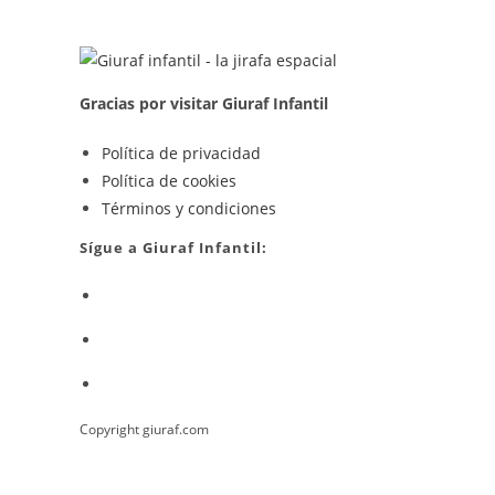
RUBIUS
De
Youtube
Gracias por visitar Giuraf Infantil
Se
Política de privacidad
Se
abre
Política de cookies
abre
en
Se
Términos y condiciones
en
una
abre
Sígue a Giuraf Infantil:
una
nueva
en
Se
nueva
pestaña
una
abre
pestaña
nueva
Se
en
pestaña
abre
una
Se
en
nueva
abre
una
pestaña
Copyright giuraf.com
en
nueva
una
pestaña
nueva