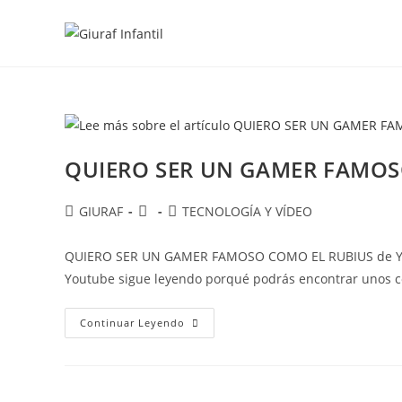
Ir
al
contenido
QUIERO SER UN GAMER FAMOS
Autor
Publicación
Categoría
GIURAF
TECNOLOGÍA Y VÍDEO
de
de
de
la
la
la
QUIERO SER UN GAMER FAMOSO COMO EL RUBIUS de Yout
entrada:
entrada:
entrada:
Youtube sigue leyendo porqué podrás encontrar unos c
QUIERO
Continuar Leyendo
SER
UN
GAMER
FAMOSO
COMO
EL