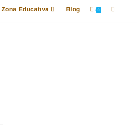
Alternar
Zona Educativa
Blog
0
búsqueda
de
la
web