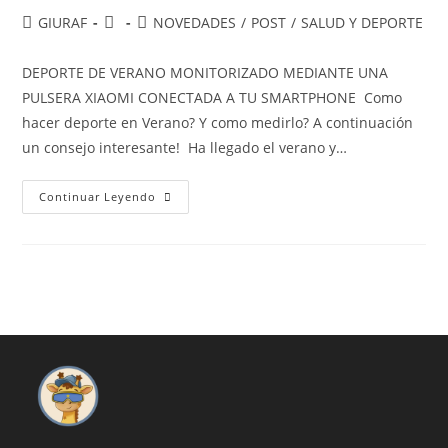
Autor
Publicación
Categoría
GIURAF
NOVEDADES
/
POST
/
SALUD Y DEPORTE
de
de
de
la
la
la
DEPORTE DE VERANO MONITORIZADO MEDIANTE UNA
entrada:
entrada:
entrada:
PULSERA XIAOMI CONECTADA A TU SMARTPHONE Como
hacer deporte en Verano? Y como medirlo? A continuación
un consejo interesante! Ha llegado el verano y…
DEPORTE
Continuar Leyendo
DE
VERANO
MONITORIZADO
CON
UNA
PULSERA
A
TU
SMARTPHONE