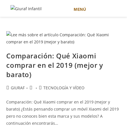
MENÚ
Ir
al
contenido
Comparación: Qué Xiaomi
comprar en el 2019 (mejor y
barato)
Autor
Publicación
Categoría
GIURAF
TECNOLOGÍA Y VÍDEO
de
de
de
la
la
la
Comparación: Qué Xiaomi comprar en el 2019 (mejor y
entrada:
entrada:
entrada:
barato) ¿Estás pensando comprar un móvil Xiaomi del 2019
pero no conoces bien esta marca y sus modelos? A
continuación encontrarás…