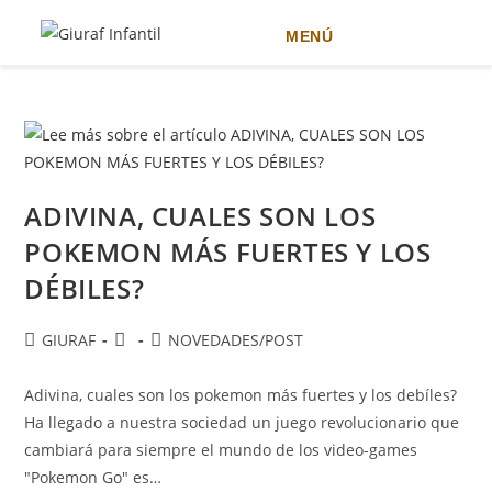
MENÚ
Ir
al
contenido
ADIVINA, CUALES SON LOS
POKEMON MÁS FUERTES Y LOS
DÉBILES?
Autor
Publicación
Categoría
GIURAF
NOVEDADES
/
POST
de
de
de
la
la
la
Adivina, cuales son los pokemon más fuertes y los debíles?
entrada:
entrada:
entrada:
Ha llegado a nuestra sociedad un juego revolucionario que
cambiará para siempre el mundo de los video-games
"Pokemon Go" es…