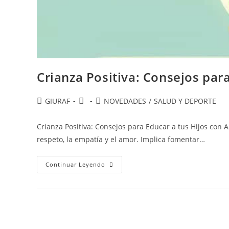
Crianza Positiva: Consejos par
Autor
Publicación
Categoría
GIURAF
NOVEDADES
/
SALUD Y DEPORTE
de
de
de
la
la
la
Crianza Positiva: Consejos para Educar a tus Hijos con 
entrada:
entrada:
entrada:
respeto, la empatía y el amor. Implica fomentar…
Crianza
Continuar Leyendo
Positiva:
Consejos
Para
Educar
A
Tus
Hijos
Con
Amor