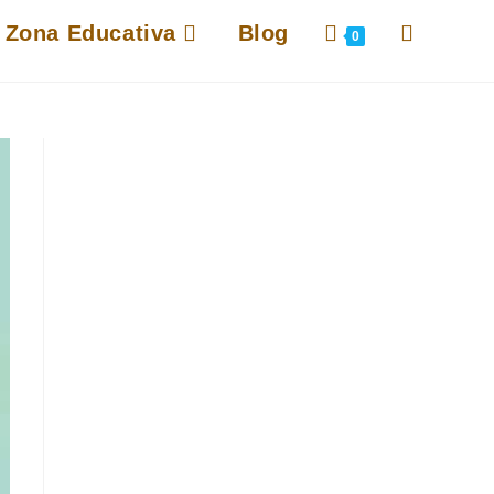
Alternar
Zona Educativa
Blog
0
búsqueda
de
la
web