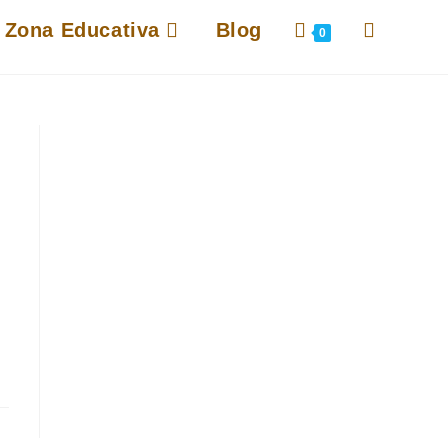
Alternar
Zona Educativa
Blog
0
búsqueda
de
la
web