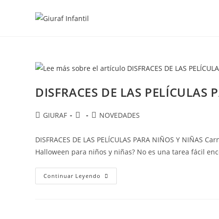
Ir
al
contenido
DISFRACES DE LAS PELÍCULAS 
Autor
Publicación
Categoría
GIURAF
NOVEDADES
de
de
de
la
la
la
DISFRACES DE LAS PELÍCULAS PARA NIÑOS Y NIÑAS Carnav
entrada:
entrada:
entrada:
Halloween para niños y niñas? No es una tarea fácil enc
DISFRACES
Continuar Leyendo
DE
LAS
PELÍCULAS
PARA
NIÑOS
Y