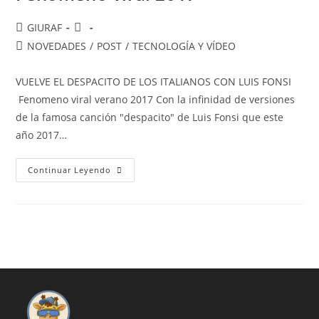
Autor
Publicación
GIURAF
de
de
Categoría
NOVEDADES
/
POST
/
TECNOLOGÍA Y VÍDEO
la
la
de
entrada:
entrada:
la
VUELVE EL DESPACITO DE LOS ITALIANOS CON LUIS FONSI
entrada:
Fenomeno viral verano 2017 Con la infinidad de versiones
de la famosa canción "despacito" de Luis Fonsi que este
año 2017…
VUELVE
Continuar Leyendo
EL
DESPACITO
DE
LOS
ITALIANOS
CON
LUIS
FONSI
Fenomeno
Viral
2017