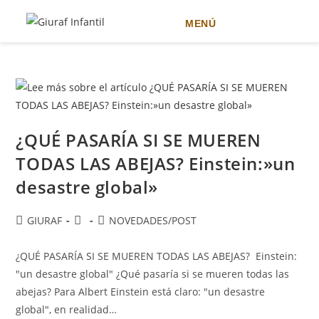
MENÚ
Ir
al
contenido
¿QUÉ PASARÍA SI SE MUEREN
TODAS LAS ABEJAS? Einstein:»un
desastre global»
Autor
Publicación
Categoría
GIURAF
NOVEDADES
/
POST
de
de
de
la
la
la
¿QUÉ PASARÍA SI SE MUEREN TODAS LAS ABEJAS? Einstein:
entrada:
entrada:
entrada:
"un desastre global" ¿Qué pasaría si se mueren todas las
abejas? Para Albert Einstein está claro: "un desastre
global", en realidad…