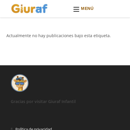
MENÚ
Ir
al
contenido
Actualmente no hay publicaciones bajo esta etiqueta.
Gracias por visitar Giuraf Infantil
Se
Política de privacidad