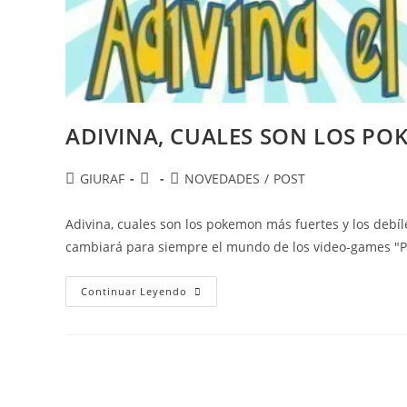
ADIVINA, CUALES SON LOS PO
Autor
Publicación
Categoría
GIURAF
NOVEDADES
/
POST
de
de
de
la
la
la
Adivina, cuales son los pokemon más fuertes y los debí
entrada:
entrada:
entrada:
cambiará para siempre el mundo de los video-games 
ADIVINA,
Continuar Leyendo
CUALES
SON
LOS
POKEMON
MÁS
FUERTES
Y
LOS
DÉBILES?