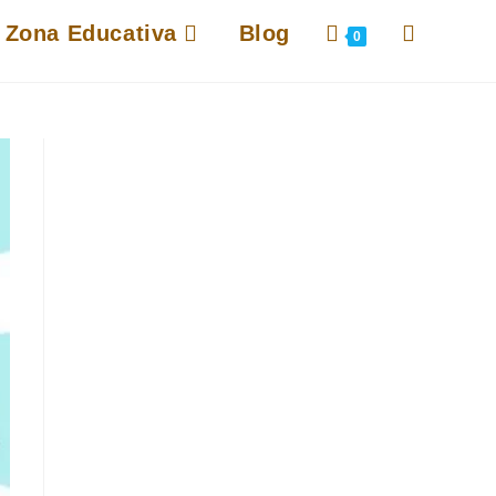
Alternar
Zona Educativa
Blog
0
búsqueda
de
la
web