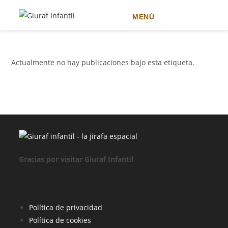
MENÚ
Ir
al
contenido
Actualmente no hay publicaciones bajo esta etiqueta.
Gracias por visitar Giuraf Infantil
Se
Política de privacidad
Se
abre
Política de cookies