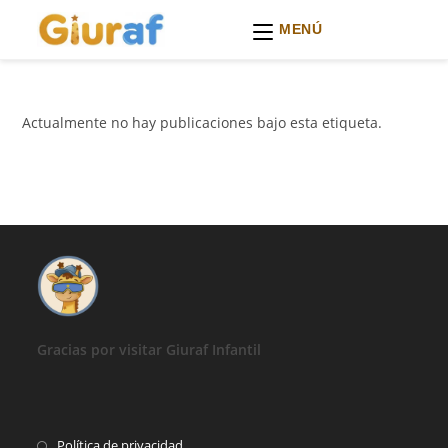
MENÚ
Ir
al
contenido
Actualmente no hay publicaciones bajo esta etiqueta.
Gracias por visitar Giuraf Infantil
Se
Política de privacidad