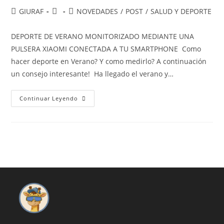
Autor
Publicación
Categoría
GIURAF
NOVEDADES
/
POST
/
SALUD Y DEPORTE
de
de
de
la
la
la
DEPORTE DE VERANO MONITORIZADO MEDIANTE UNA
entrada:
entrada:
entrada:
PULSERA XIAOMI CONECTADA A TU SMARTPHONE Como
hacer deporte en Verano? Y como medirlo? A continuación
un consejo interesante! Ha llegado el verano y…
DEPORTE
Continuar Leyendo
DE
VERANO
MONITORIZADO
CON
UNA
PULSERA
A
TU
SMARTPHONE