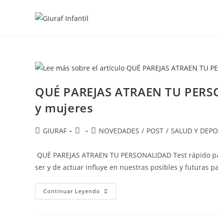
Ir
al
contenido
QUÉ PAREJAS ATRAEN TU PERSO
y mujeres
Autor
Publicación
Categoría
GIURAF
NOVEDADES
/
POST
/
SALUD Y DEP
de
de
de
la
la
la
QUÉ PAREJAS ATRAEN TU PERSONALIDAD Test rápido pa
entrada:
entrada:
entrada:
ser y de actuar influye en nuestras posibles y futuras 
QUÉ
Continuar Leyendo
PAREJAS
ATRAEN
TU