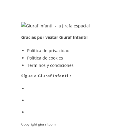
PERSONALIDAD
Test
Rápido
Para
Hombres
Y
Mujeres
Gracias por visitar Giuraf Infantil
Se
Política de privacidad
Se
abre
Política de cookies
abre
en
Se
Términos y condiciones
en
una
abre
Sígue a Giuraf Infantil:
una
nueva
en
Se
nueva
pestaña
una
abre
pestaña
nueva
Se
en
pestaña
abre
una
Se
en
nueva
abre
una
pestaña
Copyright giuraf.com
en
nueva
una