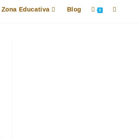
Alternar
Zona Educativa
Blog
0
búsqueda
de
la
web