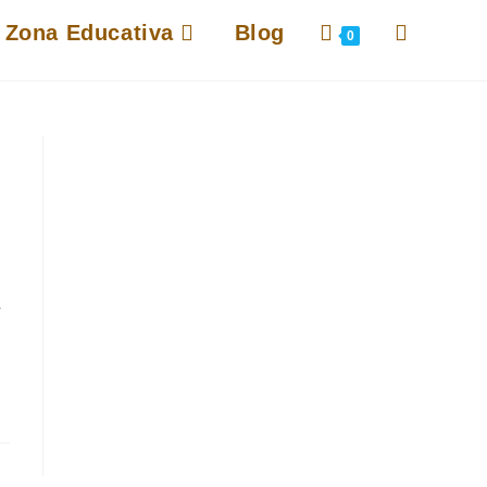
Alternar
Zona Educativa
Blog
0
búsqueda
de
la
web
r