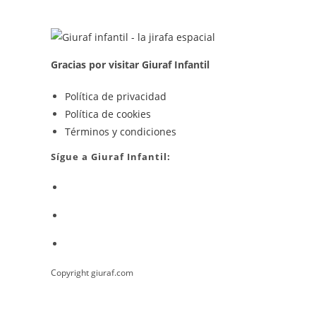
Encanto
Cerca
De
Madrid
Gracias por visitar Giuraf Infantil
Se
Política de privacidad
Se
abre
Política de cookies
abre
en
Se
Términos y condiciones
en
una
abre
Sígue a Giuraf Infantil:
una
nueva
en
Se
nueva
pestaña
una
abre
pestaña
nueva
Se
en
pestaña
abre
una
Se
en
nueva
abre
una
pestaña
Copyright giuraf.com
en
nueva
una
pestaña
nueva