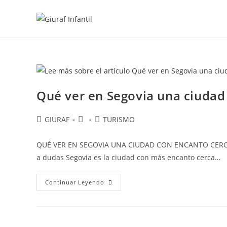
Ir
al
contenido
Qué ver en Segovia una ciudad
Autor
Publicación
Categoría
GIURAF
TURISMO
de
de
de
la
la
la
QUÉ VER EN SEGOVIA UNA CIUDAD CON ENCANTO CERCA D
entrada:
entrada:
entrada:
a dudas Segovia es la ciudad con más encanto cerca…
Qué
Continuar Leyendo
Ver
En
Segovia
Una
Ciudad
Con