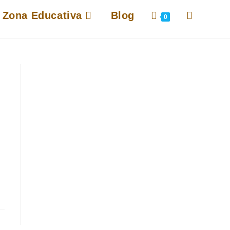
Alternar
Zona Educativa
Blog
0
búsqueda
de
la
web