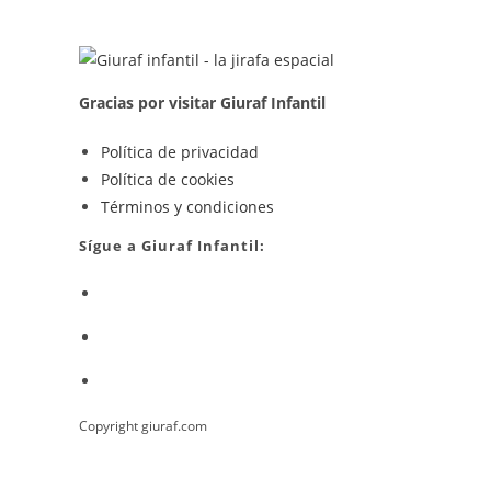
COMER
Y
CENAR
Gracias por visitar Giuraf Infantil
Se
Política de privacidad
Se
abre
Política de cookies
abre
en
Se
Términos y condiciones
en
una
abre
Sígue a Giuraf Infantil:
una
nueva
en
Se
nueva
pestaña
una
abre
pestaña
nueva
Se
en
pestaña
abre
una
Se
en
nueva
abre
una
pestaña
Copyright giuraf.com
en
nueva
una
pestaña
nueva