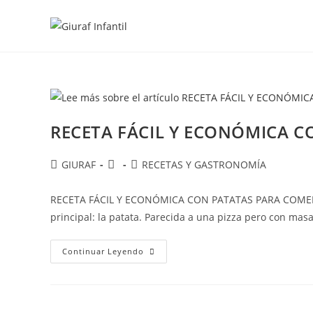
Ir
al
contenido
RECETA FÁCIL Y ECONÓMICA C
Autor
Publicación
Categoría
GIURAF
RECETAS Y GASTRONOMÍA
de
de
de
la
la
la
RECETA FÁCIL Y ECONÓMICA CON PATATAS PARA COMER Y 
entrada:
entrada:
entrada:
principal: la patata. Parecida a una pizza pero con mas
RECETA
Continuar Leyendo
FÁCIL
Y
ECONÓMICA
CON
PATATAS
PARA