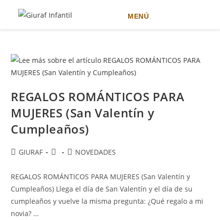
MENÚ
Ir
al
contenido
REGALOS ROMÁNTICOS PARA
MUJERES (San Valentín y
Cumpleaños)
Autor
Publicación
Categoría
GIURAF
NOVEDADES
de
de
de
la
la
la
REGALOS ROMÁNTICOS PARA MUJERES (San Valentín y
entrada:
entrada:
entrada:
Cumpleaños) Llega el día de San Valentín y el día de su
cumpleaños y vuelve la misma pregunta: ¿Qué regalo a mi
novia? …