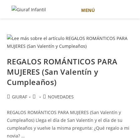
MENÚ
Ir
al
contenido
REGALOS ROMÁNTICOS PARA
MUJERES (San Valentín y
Cumpleaños)
Autor
Publicación
Categoría
GIURAF
NOVEDADES
de
de
de
la
la
la
REGALOS ROMÁNTICOS PARA MUJERES (San Valentín y
entrada:
entrada:
entrada:
Cumpleaños) Llega el día de San Valentín y el día de su
cumpleaños y vuelve la misma pregunta: ¿Qué regalo a mi
novia? …