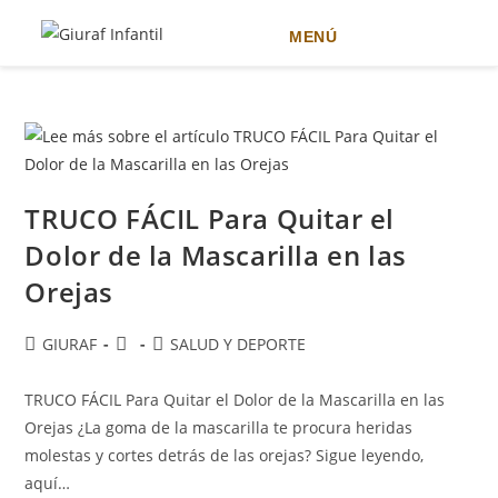
MENÚ
Ir
al
contenido
TRUCO FÁCIL Para Quitar el
Dolor de la Mascarilla en las
Orejas
Autor
Publicación
Categoría
GIURAF
SALUD Y DEPORTE
de
de
de
la
la
la
TRUCO FÁCIL Para Quitar el Dolor de la Mascarilla en las
entrada:
entrada:
entrada:
Orejas ¿La goma de la mascarilla te procura heridas
molestas y cortes detrás de las orejas? Sigue leyendo,
aquí…