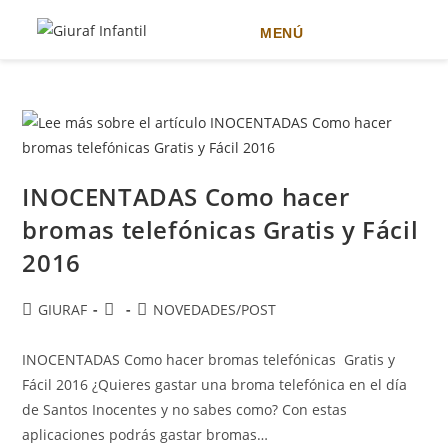
MENÚ
Ir
al
contenido
INOCENTADAS Como hacer
bromas telefónicas Gratis y Fácil
2016
Autor
Publicación
Categoría
GIURAF
NOVEDADES
/
POST
de
de
de
la
la
la
INOCENTADAS Como hacer bromas telefónicas Gratis y
entrada:
entrada:
entrada:
Fácil 2016 ¿Quieres gastar una broma telefónica en el día
de Santos Inocentes y no sabes como? Con estas
aplicaciones podrás gastar bromas…