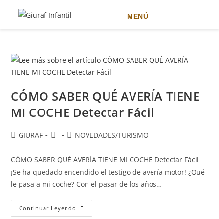
MENÚ
Ir
al
contenido
CÓMO SABER QUÉ AVERÍA TIENE
MI COCHE Detectar Fácil
Autor
Publicación
Categoría
GIURAF
NOVEDADES
/
TURISMO
de
de
de
la
la
la
CÓMO SABER QUÉ AVERÍA TIENE MI COCHE Detectar Fácil
entrada:
entrada:
entrada:
¡Se ha quedado encendido el testigo de avería motor! ¿Qué
le pasa a mi coche? Con el pasar de los años…
CÓMO
Continuar Leyendo
SABER