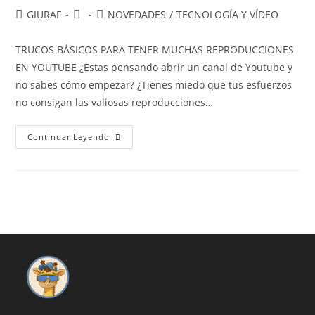
Autor
Publicación
Categoría
GIURAF
NOVEDADES
/
TECNOLOGÍA Y VÍDEO
de
de
de
la
la
la
TRUCOS BÁSICOS PARA TENER MUCHAS REPRODUCCIONES
entrada:
entrada:
entrada:
EN YOUTUBE ¿Estas pensando abrir un canal de Youtube y
no sabes cómo empezar? ¿Tienes miedo que tus esfuerzos
no consigan las valiosas reproducciones…
TRUCOS
Continuar Leyendo
BÁSICOS
PARA
TENER
MUCHAS
REPRODUCCIONES
EN
YOUTUBE