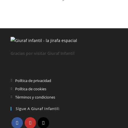
Gracias por visitar Giuraf Infantil
Se
Política de privacidad
abre
Se
Política de cookies
en
abre
Se
Términos y condiciones
una
en
abre
Sígue A Giuraf Infantil:
nueva
una
en
pestaña
nueva
una
pestaña
nueva