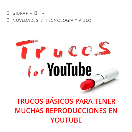
Autor
Publicación
GIURAF
de
de
Categoría
NOVEDADES
/
TECNOLOGÍA Y VÍDEO
la
la
de
entrada:
entrada:
la
entrada:
TRUCOS BÁSICOS PARA TENER
MUCHAS REPRODUCCIONES EN
YOUTUBE