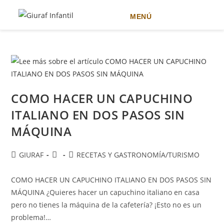
MENÚ
Ir
al
contenido
COMO HACER UN CAPUCHINO
ITALIANO EN DOS PASOS SIN
MÁQUINA
Autor
Publicación
Categoría
GIURAF
RECETAS Y GASTRONOMÍA
/
TURISMO
de
de
de
la
la
la
COMO HACER UN CAPUCHINO ITALIANO EN DOS PASOS SIN
entrada:
entrada:
entrada:
MÁQUINA ¿Quieres hacer un capuchino italiano en casa
pero no tienes la máquina de la cafetería? ¡Esto no es un
problema!…