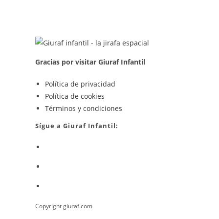
En
Emoticonos
Personalizados
Para
Whatsapp
Gracias por visitar Giuraf Infantil
Se
Política de privacidad
Se
abre
Política de cookies
abre
en
Se
Términos y condiciones
en
una
abre
Sígue a Giuraf Infantil:
una
nueva
en
Se
nueva
pestaña
una
abre
pestaña
nueva
Se
en
pestaña
abre
una
Se
en
nueva
abre
una
pestaña
Copyright giuraf.com
en
nueva
una