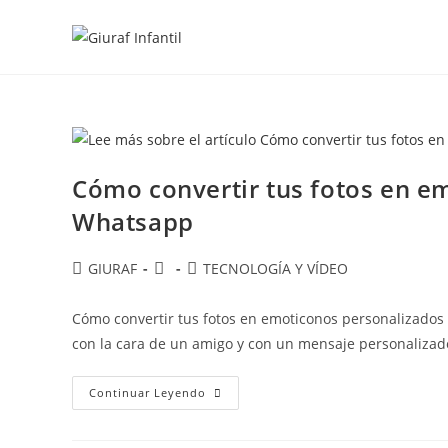
Ir
al
contenido
Cómo convertir tus fotos en e
Whatsapp
Autor
Publicación
Categoría
GIURAF
TECNOLOGÍA Y VÍDEO
de
de
de
la
la
la
Cómo convertir tus fotos en emoticonos personalizados
entrada:
entrada:
entrada:
con la cara de un amigo y con un mensaje personaliza
Cómo
Continuar Leyendo
Convertir
Tus
Fotos