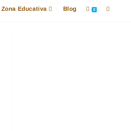
Alternar
Zona Educativa
Blog
0
búsqueda
de
la
web