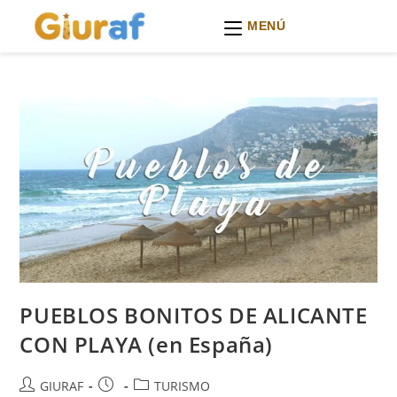
MENÚ
Ir
al
contenido
PUEBLOS BONITOS DE ALICANTE
CON PLAYA (en España)
Autor
Publicación
Categoría
GIURAF
TURISMO