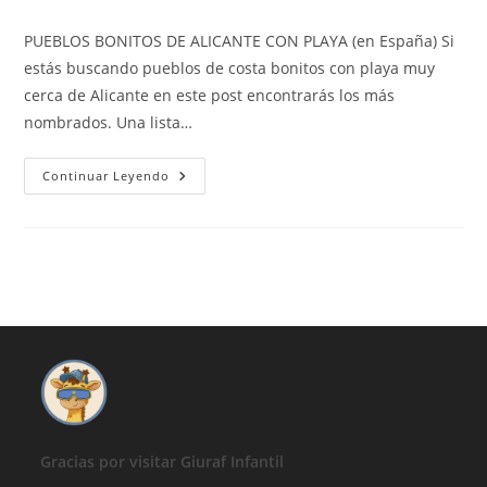
de
de
de
la
la
la
PUEBLOS BONITOS DE ALICANTE CON PLAYA (en España) Si
entrada:
entrada:
entrada:
estás buscando pueblos de costa bonitos con playa muy
cerca de Alicante en este post encontrarás los más
nombrados. Una lista…
PUEBLOS
Continuar Leyendo
BONITOS
DE
ALICANTE
CON
PLAYA
(en
España)
Gracias por visitar Giuraf Infantil