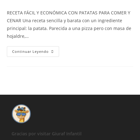
de
de
de
la
la
la
RECETA FÁCIL Y ECONÓMICA CON PATATAS PARA COMER Y
entrada:
entrada:
entrada:
CENAR Una receta sencilla y barata con un ingrediente
principal: la patata. Parecida a una pizza pero con masa de
hojaldre,…
RECETA
Continuar Leyendo
FÁCIL
Y
ECONÓMICA
CON
PATATAS
PARA
COMER
Y
CENAR
Gracias por visitar Giuraf Infantil