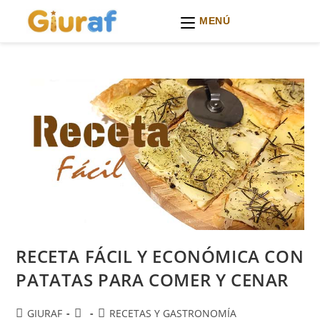
MENÚ
Ir
al
contenido
RECETA FÁCIL Y ECONÓMICA CON
PATATAS PARA COMER Y CENAR
Autor
Publicación
Categoría
GIURAF
RECETAS Y GASTRONOMÍA