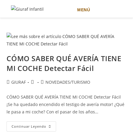
MENÚ
Ir
al
contenido
CÓMO SABER QUÉ AVERÍA TIENE
MI COCHE Detectar Fácil
Autor
Publicación
Categoría
GIURAF
NOVEDADES
/
TURISMO
de
de
de
la
la
la
CÓMO SABER QUÉ AVERÍA TIENE MI COCHE Detectar Fácil
entrada:
entrada:
entrada:
¡Se ha quedado encendido el testigo de avería motor! ¿Qué
le pasa a mi coche? Con el pasar de los años…
CÓMO
Continuar Leyendo
SABER