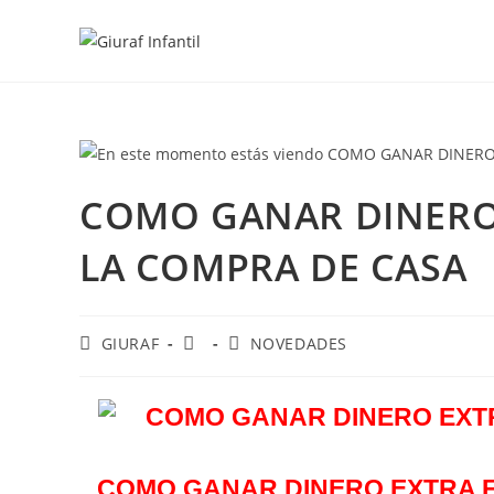
Ir
al
contenido
COMO GANAR DINERO
LA COMPRA DE CASA
Autor
Publicación
Categoría
GIURAF
NOVEDADES
de
de
de
la
la
la
entrada:
entrada:
entrada:
COMO GANAR DINERO EXTRA F