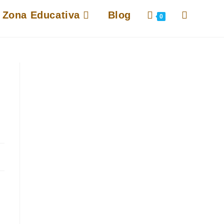
Alternar
Zona Educativa
Blog
0
búsqueda
de
la
web