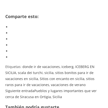
Comparte esto:
Etiquetas
:
donde ir de vacaciones
,
iceberg
,
ICEBERG EN
SICILIA
,
scala dei turchi
,
sicilia
,
sitios bonitos para ir de
vacaciones en sicilia
,
Sitios con encanto en sicilia
,
sitios
raros para ir de vacaciones
,
vacaciones de verano
Leer
Siguiente entrada
Pueblos y lugares importantes que ver
más
cerca de Siracusa en Ortigia, Sicilia
artículos
También podría gustarte