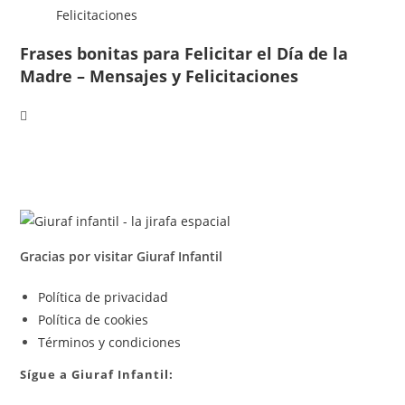
Frases bonitas para Felicitar el Día de la
Madre – Mensajes y Felicitaciones
Gracias por visitar Giuraf Infantil
Se
Política de privacidad
Se
abre
Política de cookies
abre
en
Se
Términos y condiciones
en
una
abre
Sígue a Giuraf Infantil:
una
nueva
en