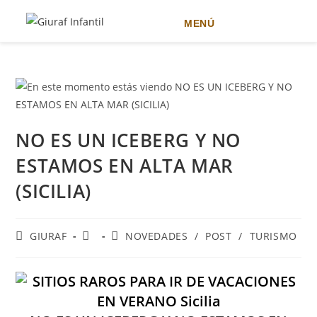
MENÚ
Ir
al
contenido
NO ES UN ICEBERG Y NO
ESTAMOS EN ALTA MAR
(SICILIA)
Autor
Publicación
Categoría
GIURAF
NOVEDADES
/
POST
/
TURISMO
de
de
de
la
la
la
entrada:
entrada:
entrada: