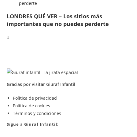
LONDRES QUÉ VER – Los sitios más
importantes que no puedes perderte
Gracias por visitar Giuraf Infantil
Se
Política de privacidad
Se
abre
Política de cookies
abre
en
Se
Términos y condiciones
en
una
abre
Sígue a Giuraf Infantil:
una
nueva
en
Se
nueva
pestaña
una