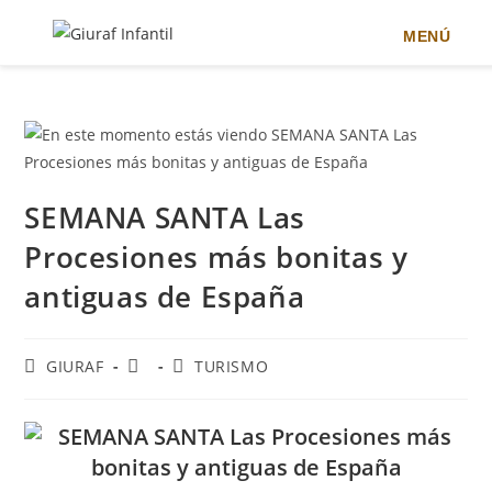
MENÚ
Ir
al
contenido
SEMANA SANTA Las
Procesiones más bonitas y
antiguas de España
Autor
Publicación
Categoría
GIURAF
TURISMO
de
de
de
la
la
la
entrada:
entrada:
entrada: