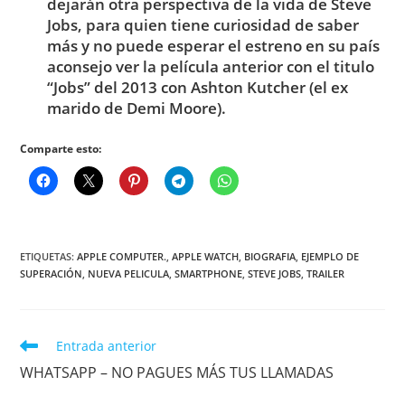
dejarán otra perspectiva de la vida de Steve
Jobs, para quien tiene curiosidad de saber
más y no puede esperar el estreno en su país
aconsejo ver la película anterior con el titulo
“Jobs” del 2013 con Ashton Kutcher (el ex
marido de Demi Moore).
Comparte esto:
ETIQUETAS
:
APPLE COMPUTER.
,
APPLE WATCH
,
BIOGRAFIA
,
EJEMPLO DE
SUPERACIÓN
,
NUEVA PELICULA
,
SMARTPHONE
,
STEVE JOBS
,
TRAILER
Leer
Entrada anterior
más
WHATSAPP – NO PAGUES MÁS TUS LLAMADAS
artículos